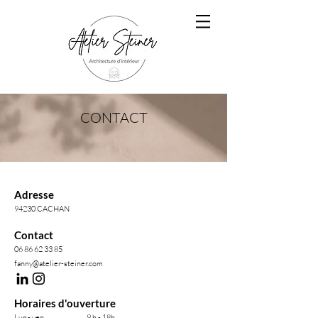
CONTACT
Adresse
94230 CACHAN
Contact
06 86 62 33 85
fanny@atelier-steiner.com
Horaires d'ouverture
Lun.- ven.
9 h - 18h